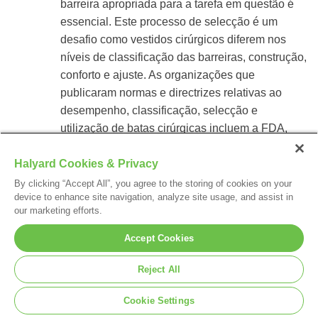
barreira apropriada para a tarefa em questão é
essencial. Este processo de selecção é um
desafio como vestidos cirúrgicos
diferem nos
níveis de classificação das barreiras, construção,
conforto e ajuste. As organizações que
publicaram normas e directrizes relativas ao
desempenho, classificação, selecção e
utilização de batas cirúrgicas incluem a FDA,
ANSI, AAMI, ASTM International, e AORN. O
Halyard Cookies & Privacy
pessoal de saúde deve ter conhecimento da
informação fornecida por estas organizações e
By clicking “Accept All”, you agree to the storing of cookies on your
device to enhance site navigation, analyze site usage, and assist in
utilizar esse conhecimento para lhes permitir
our marketing efforts.
fazer as selecções apropriadas de vestidos
cirúrgicos.
Accept Cookies
Reject All
Fontes
Cookie Settings