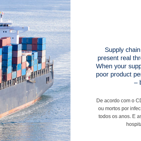
Supply chain 
present real thr
When your suppl
poor product pe
– 
De acordo com o CD
ou mortos por infe
todos os anos. E a
hospit