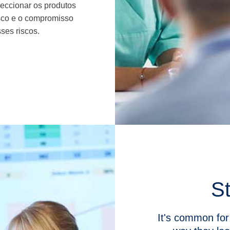
leccionar os produtos
isco e o compromisso
ses riscos.
St
It's common for 