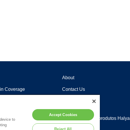
About
in Coverage
Contact Us
Careers
Locations
Accept Cookies
poio ao Cliente
Distribuidores de produtos Halya
 device to
nte
ting
Reject All