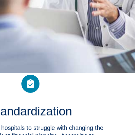
andardization
hospitals to struggle with changing the