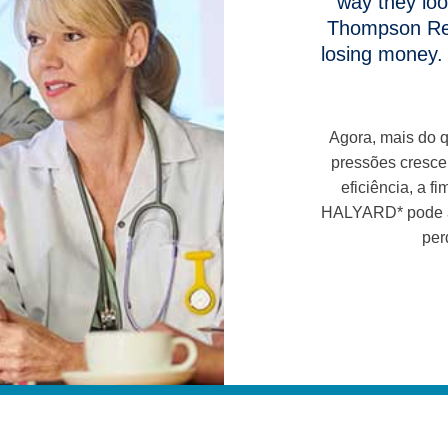
way they loo
Thompson Reu
losing money. 
Agora, mais do 
pressões crescen
eficiência, a f
HALYARD* pode aj
per