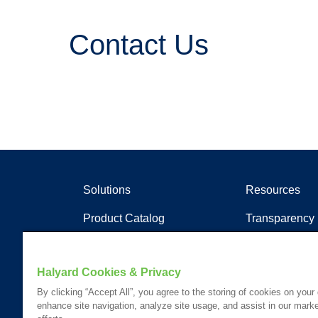
Contact Us
Solutions
Resources
Product Catalog
Transparency 
Soluções clínicas
Artigos
Documentos
Halyard Cookies & Privacy
Recursos de A
By clicking “Accept All”, you agree to the storing of cookies on your
Portal do Clie
enhance site navigation, analyze site usage, and assist in our marke