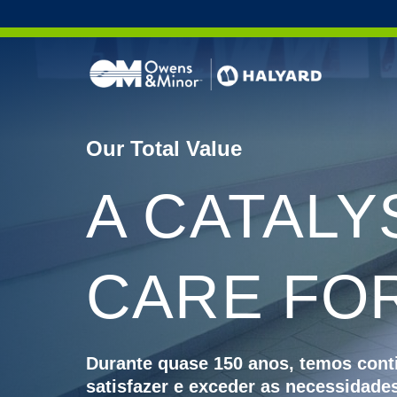
Skip to content
Our Total Value
Process
Soluçõe
A CATALY
Protec
Serie A
Proteçã
Soluçõ
Protec
Luvas 
CARE FO
Eficiên
FLUIDS
Luvas 
Kits de
Durante quase 150 anos, temos cont
satisfazer e exceder as necessidades