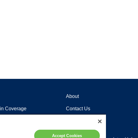
About
in Coverage
Contact Us
Careers
Locations
Accept Cookies
poio ao Cliente