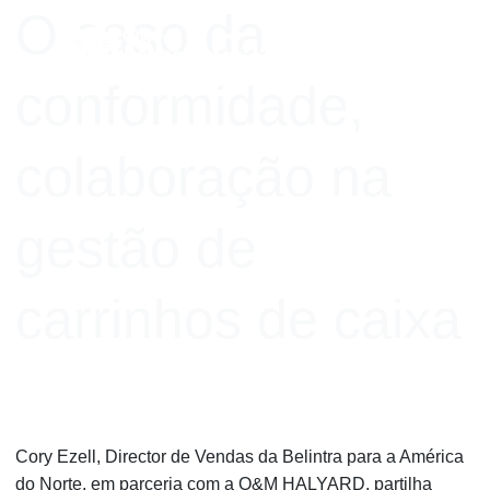
Skip to content
O caso da
conformidade,
colaboração na
gestão de
carrinhos de caixa
Cory Ezell, Director de Vendas da Belintra para a América
do Norte, em parceria com a O&M HALYARD, partilha