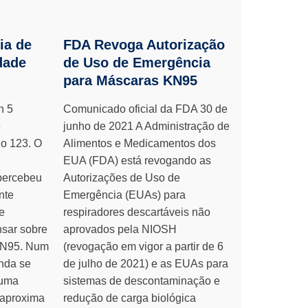
ia de
FDA Revoga Autorização
dade
de Uso de Emergência
para Máscaras KN95
n 5
Comunicado oficial da FDA 30 de
é
junho de 2021 A Administração de
 o 123. O
Alimentos e Medicamentos dos
EUA (FDA) está revogando as
percebeu
Autorizações de Uso de
nte
Emergência (EUAs) para
e
respiradores descartáveis não
sar sobre
aprovados pela NIOSH
s N95. Num
(revogação em vigor a partir de 6
nda se
de julho de 2021) e as EUAs para
 uma
sistemas de descontaminação e
 aproxima
redução de carga biológica