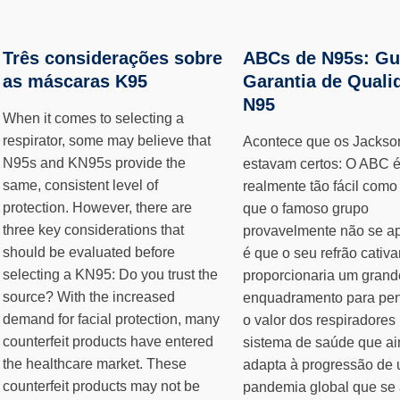
Três considerações sobre
ABCs de N95s: Gu
as máscaras K95
Garantia de Quali
N95
When it comes to selecting a
respirator, some may believe that
Acontece que os Jackso
N95s and KN95s provide the
estavam certos: O ABC 
same, consistent level of
realmente tão fácil como
protection. However, there are
que o famoso grupo
three key considerations that
provavelmente não se a
should be evaluated before
é que o seu refrão cativa
selecting a KN95: Do you trust the
proporcionaria um grand
source? With the increased
enquadramento para pen
demand for facial protection, many
o valor dos respiradore
counterfeit products have entered
sistema de saúde que ai
the healthcare market. These
adapta à progressão de
counterfeit products may not be
pandemia global que se