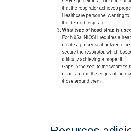
OSHA guidelines, fit testing shoul
that the respirator achieves proper
Healthcare personnel wanting to us
the desired respirator.
What type of head strap is used
For N95s, NIOSH requires a head s
create a proper seal between the 
secure the respirator, which base
4
difficulty achieving a proper fit.
Gaps in the seal to the wearer’s fa
or out around the edges of the ma
those around them.
Recursos adici