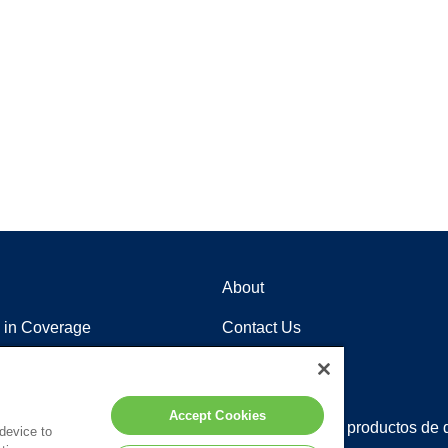
About
 in Coverage
Contact Us
Careers
Locations
Accept Cookies
tención al cliente
Distribuidores de productos de 
 device to
ente