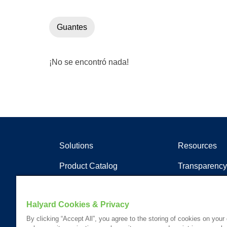
Guantes
¡No se encontró nada!
Solutions
Resources
Product Catalog
Transparency
Soluciones clínicas
Artículos
Documentos
Halyard Cookies & Privacy
Recursos de a
By clicking “Accept All”, you agree to the storing of cookies on your
Portal del cli