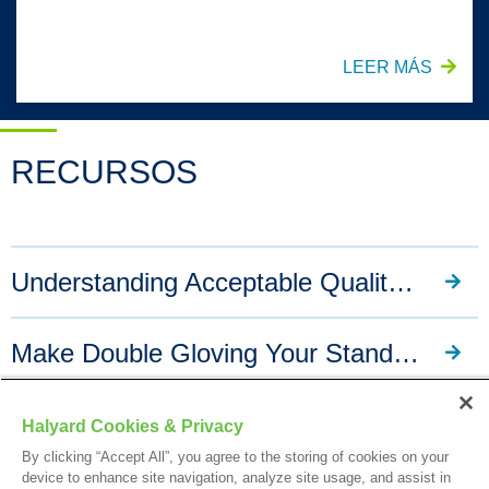
LEER MÁS
RECURSOS
Understanding Acceptable Quality Levels (AQLs) For Gloves
Make Double Gloving Your Standard Practice
Type I and IV Allergies
Halyard Cookies & Privacy
By clicking “Accept All”, you agree to the storing of cookies on your
device to enhance site navigation, analyze site usage, and assist in