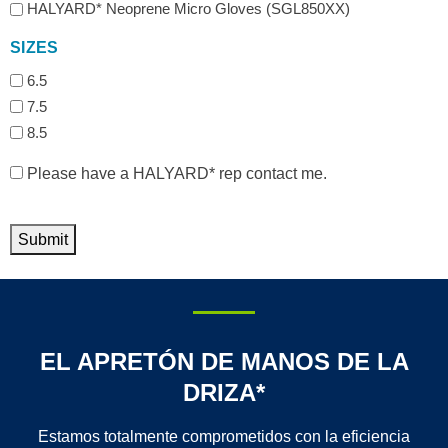
HALYARD* Neoprene Micro Gloves (SGL850XX)
SIZES
6.5
7.5
8.5
HAVE
Please have a HALYARD* rep contact me.
A
REP
CONTACT
Submit
ME
EL APRETÓN DE MANOS DE LA
DRIZA*
Estamos totalmente comprometidos con la eficiencia