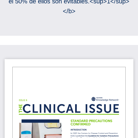
el 50% de ellos son evitables.<sup>1</sup>
</b>
Precauciones estándar para la prevención de las HAI