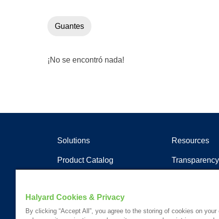
Guantes
¡No se encontró nada!
Solutions
Resources
Product Catalog
Transparency
Soluciones clínicas
Artículos
Documentos
Halyard Cookies & Privacy
Recursos de a
By clicking “Accept All”, you agree to the storing of cookies on your
Portal del cli