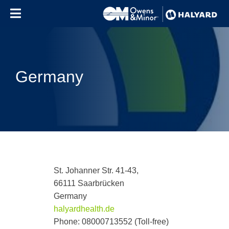
Skip to content
Germany
St. Johanner Str. 41-43,
66111 Saarbrücken
Germany
halyardhealth.de
Phone: 08000713552 (Toll-free)