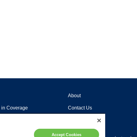
About
 in Coverage
Contact Us
Careers
Locations
Accept Cookies
tención al cliente