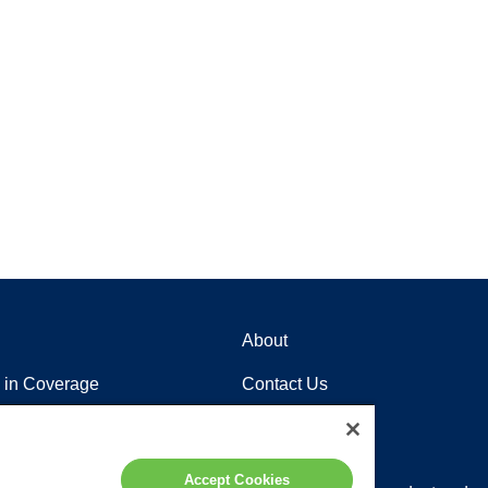
About
 in Coverage
Contact Us
Careers
Locations
Accept Cookies
tención al cliente