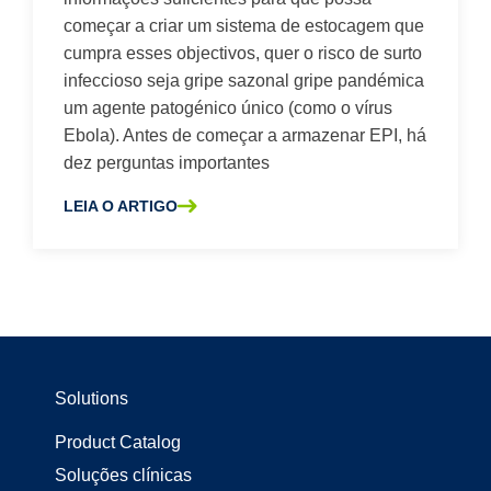
começar a criar um sistema de estocagem que
Segurança do pessoal
cumpra esses objectivos, quer o risco de surto
Segurança dos Pacientes
infeccioso seja gripe sazonal gripe pandémica
um agente patogénico único (como o vírus
Tabuleiros de procedimentos personalizados
Ebola). Antes de começar a armazenar EPI, há
dez perguntas importantes
USP 800
Vestidos cirúrgicos
LEIA O ARTIGO
SOBRE A 10 PERGUNTAS A FAZER ANTES DE ARMAZENA
Solutions
Product Catalog
Soluções clínicas