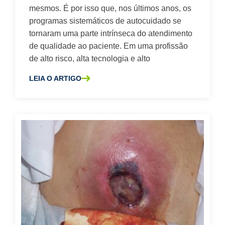
mesmos. É por isso que, nos últimos anos, os
Segurança do pessoal
programas sistemáticos de autocuidado se
tornaram uma parte intrínseca do atendimento
Segurança dos Pacientes
de qualidade ao paciente. Em uma profissão
Tabuleiros de procedimentos personalizados
de alto risco, alta tecnologia e alto
USP 800
Vestidos cirúrgicos
LEIA O ARTIGO
SOBRE A CUIDADOS DE PACIENTE DE QUALIDADE COM