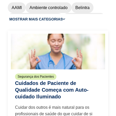
AAMI
Ambiente controlado
Belintra
Cadeia de Abastecimento
Carrinhos de caixa
MOSTRAR MAIS CATEGORIAS
Dentário
EMS
Envoltório Cirúrgico
Esterilização
Gripe
HAI
Luvas
Luvas cirúrgicas
Luvas Purezero
Máscaras Faciais
Máscaras N95
N95
OU Eficiência
OU Resíduos
Pandemia
Segurança dos Pacientes
PPE
Prevenção de Infecções
Cuidados de Paciente de
Qualidade Começa com Auto-
Protecção dos olhos
Protecção Facial
cuidado Iluminado
Quimioterapia
Relógio HAI
Cuidar dos outros é mais natural para os
Respiradores N95
Sala limpa
profissionais de saúde do que cuidar de si