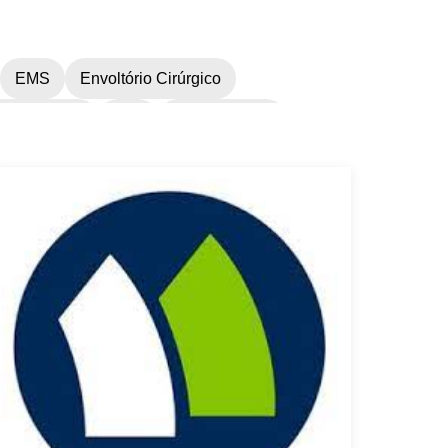
EMS
Envoltório Cirúrgico
scaras N95
N95
OU Eficiência
l
Quimioterapia
Relógio HAI
rocedimentos personalizados
USP 800