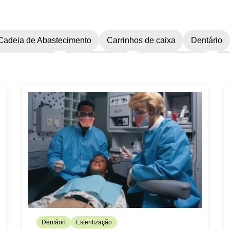
Cadeia de Abastecimento
Carrinhos de caixa
Dentário
vas cirúrgicas
Luvas Purezero
Máscaras Faciais
Má
nção de Infecções
Protecção dos olhos
Protecção Facia
a do pessoal
Segurança dos Pacientes
Tabuleiros de p
Dentário
Esterilização