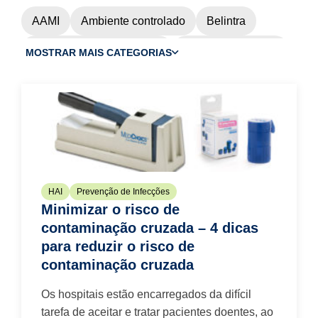
AAMI
Ambiente controlado
Belintra
Cadeia de Abastecimento
Carrinhos de caixa
MOSTRAR MAIS CATEGORIAS
Dentário
EMS
Envoltório Cirúrgico
Esterilização
Gripe
HAI
Luvas
Luvas cirúrgicas
Luvas Purezero
Máscaras Faciais
Máscaras N95
N95
HAI
Prevenção de Infecções
OU Eficiência
OU Resíduos
Pandemia
Minimizar o risco de
PPE
Prevenção de Infecções
contaminação cruzada – 4 dicas
para reduzir o risco de
Protecção dos olhos
Protecção Facial
contaminação cruzada
Quimioterapia
Relógio HAI
Os hospitais estão encarregados da difícil
tarefa de aceitar e tratar pacientes doentes, ao
Respiradores N95
Sala limpa