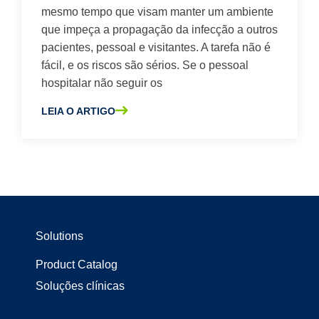
mesmo tempo que visam manter um ambiente
Segurança do pessoal
que impeça a propagação da infecção a outros
pacientes, pessoal e visitantes. A tarefa não é
Segurança dos Pacientes
fácil, e os riscos são sérios. Se o pessoal
Tabuleiros de procedimentos personalizados
hospitalar não seguir os
USP 800
Vestidos cirúrgicos
LEIA O ARTIGO
SOBRE A MINIMIZAR O RISCO DE CONTAMINAÇÃO CRUZ
Solutions
Product Catalog
Soluções clínicas